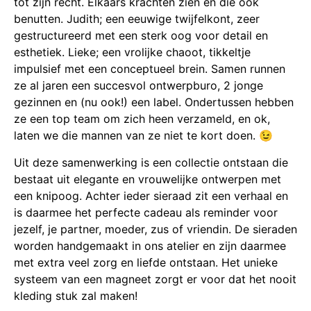
tot zijn recht. Elkaars krachten zien en die ook
benutten. Judith; een eeuwige twijfelkont, zeer
gestructureerd met een sterk oog voor detail en
esthetiek. Lieke; een vrolijke chaoot, tikkeltje
impulsief met een conceptueel brein. Samen runnen
ze al jaren een succesvol ontwerpburo, 2 jonge
gezinnen en (nu ook!) een label. Ondertussen hebben
ze een top team om zich heen verzameld, en ok,
laten we die mannen van ze niet te kort doen. 😉
Uit deze samenwerking is een collectie ontstaan die
bestaat uit elegante en vrouwelijke ontwerpen met
een knipoog. Achter ieder sieraad zit een verhaal en
is daarmee het perfecte cadeau als reminder voor
jezelf, je partner, moeder, zus of vriendin. De sieraden
worden handgemaakt in ons atelier en zijn daarmee
met extra veel zorg en liefde ontstaan. Het unieke
systeem van een magneet zorgt er voor dat het nooit
kleding stuk zal maken!