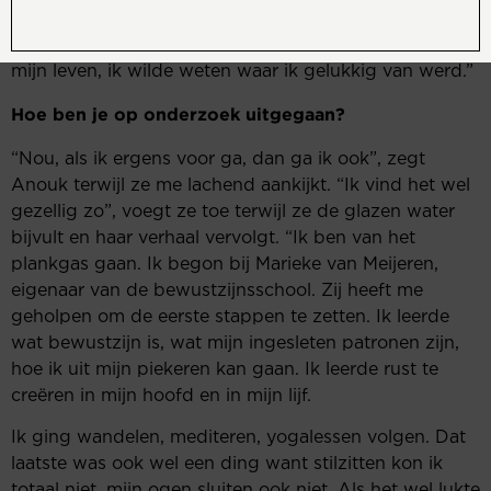
zo naar mijn lijf. Dit keer wel. Ik besloot een jaar lang
te gaan onderzoeken welke richting ik op wilde met
mijn leven, ik wilde weten waar ik gelukkig van werd.”
Hoe ben je op onderzoek uitgegaan?
“Nou, als ik ergens voor ga, dan ga ik ook”, zegt
Anouk terwijl ze me lachend aankijkt. “Ik vind het wel
gezellig zo”, voegt ze toe terwijl ze de glazen water
bijvult en haar verhaal vervolgt. “Ik ben van het
plankgas gaan. Ik begon bij Marieke van Meijeren,
eigenaar van de bewustzijnsschool. Zij heeft me
geholpen om de eerste stappen te zetten. Ik leerde
wat bewustzijn is, wat mijn ingesleten patronen zijn,
hoe ik uit mijn piekeren kan gaan. Ik leerde rust te
creëren in mijn hoofd en in mijn lijf.
Ik ging wandelen, mediteren, yogalessen volgen. Dat
laatste was ook wel een ding want stilzitten kon ik
totaal niet, mijn ogen sluiten ook niet. Als het wel lukte