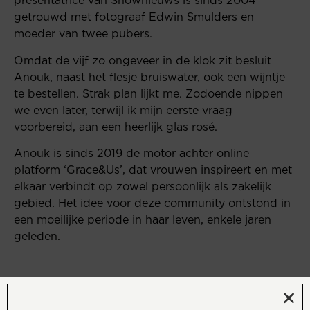
presentatrice van Shownieuws is sinds 2004
getrouwd met fotograaf Edwin Smulders en
moeder van twee pubers.
Omdat de vijf zo ongeveer in de klok zit besluit
Anouk, naast het flesje bruiswater, ook een wijntje
te bestellen. Strak plan lijkt me. Zodoende nippen
we even later, terwijl ik mijn eerste vraag
voorbereid, aan een heerlijk glas rosé.
Anouk is sinds 2019 de motor achter online
platform ‘Grace&Us’, dat vrouwen inspireert en met
elkaar verbindt op zowel persoonlijk als zakelijk
gebied. Het idee voor deze community ontstond in
een moeilijke periode in haar leven, enkele jaren
geleden.