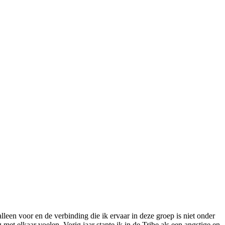
een voor en de verbinding die ik ervaar in deze groep is niet onder
 met elkaar voelen. Vorig jaar stapte ik in de Tribe als een angstige en