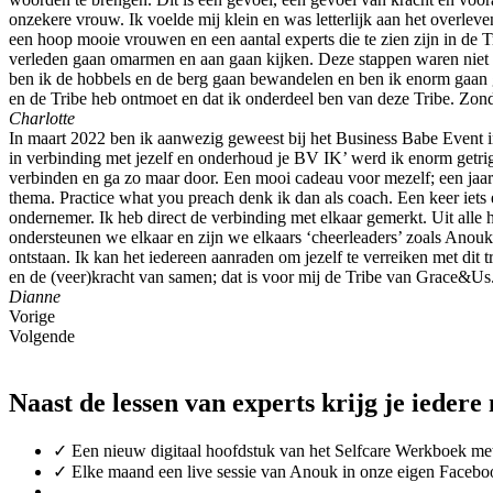
onzekere vrouw. Ik voelde mij klein en was letterlijk aan het overl
een hoop mooie vrouwen en een aantal experts die te zien zijn in de T
verleden gaan omarmen en aan gaan kijken. Deze stappen waren niet m
ben ik de hobbels en de berg gaan bewandelen en ben ik enorm gaan g
en de Tribe heb ontmoet en dat ik onderdeel ben van deze Tribe. Zond
Charlotte
In maart 2022 ben ik aanwezig geweest bij het Business Babe Event i
in verbinding met jezelf en onderhoud je BV IK’ werd ik enorm getrig
verbinden en ga zo maar door. Een mooi cadeau voor mezelf; een jaar
thema. Practice what you preach denk ik dan als coach. Een keer iets
ondernemer. Ik heb direct de verbinding met elkaar gemerkt. Uit alle 
ondersteunen we elkaar en zijn we elkaars ‘cheerleaders’ zoals Anouk
ontstaan. Ik kan het iedereen aanraden om jezelf te verreiken met dit 
en de (veer)kracht van samen; dat is voor mij de Tribe van Grace&Us
Dianne
Vorige
Volgende
Naast de lessen van experts krijg je ieder
✓ Een nieuw digitaal hoofdstuk van het Selfcare Werkboek met 
✓ Elke maand een live sessie van Anouk in onze eigen Facebo