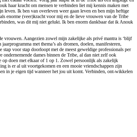
nouk haar kracht om mensen te verbinden liet mij kennis maken met
ijn leven. Ik ben van overleven weer gaan leven en ben mijn heftige
als enorme (veer)kracht voor mij en de lieve vrouwen van de Tribe
binden, was dit mij niet gelukt. Ik ben enorm dankbaar dat ik Anouk
 vrouwen. Aangezien zowel mijn zakelijke als privé mantra is ‘blijf
en jaarprogramma met thema’s als dromen, doelen, manifesteren,
e stap voor stap doorloopt met de meest geweldige professionals per
re ondernemende dames binnen de Tribe, al dan niet zelf ook
 op doen met elkaar of 1 op 1. Zowel persoonlijk als zakelijk
king is er al uit voortgekomen en een mooie vriendschappen zijn
sen in je eigen tijd wanneer het jou uit komt. Verbinden, ont-wikkelen