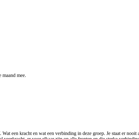
ze maand mee.
t een kracht en wat een verbinding in deze groep. Je staat er nooit all
veerkracht, er voor elkaar zijn op alle fronten en die sterke verbinding