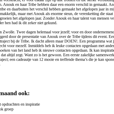
even. Anouk en haar Tribe hebben daar een enorm verschil in gemaakt. A
ribe en daarbuiten het verschil hebben gemaakt het afgelopen jaar in m
akkelijk, maar met Anouk als enorme steun, de verenketting die staat 
roeien het afgelopen jaar. Zonder Anouk en haar talent van mensen ver
er hen had ik dit zeker niet gekund.
n Zwolle. Twee dagen helemaal voor jezelf; voor en door ondernemende
gerd door de presentatie van Anouk over de Tribe tijdens dit event. E
traject bij de Tribe. Ik dacht alleen maar DOEN!. Een programma wat j
 echt voor mezelf. Inmiddels heb ik leuke contacten opgedaan met ande
hoeken van het land heb ik nieuwe contacten opgedaan. Ik kan inspiratie
 dat altijd zegt. Want zo is het gewoon. Een eerste zakelijke samenwer
traject; een cadeautje van 12 mooie en treffende thema’s die je kan spon
.
e maand ook:
opdrachten en inspiratie
ok groep